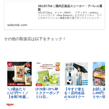
SELECTsk｜国内正規品スニーカー・アパレル通
販
SELECTskは、ナイキ（NIKE）、アディダス（adidas）、
ニューバランス（New Balance）などのスニーカー、アパ
レルやファッション雑貨を取り扱うオンラインショップで
す。 正規品・新品のみを厳選し、日本国内から迅速に発
送。
selectsk.com
その他の取扱店は以下をチェック！