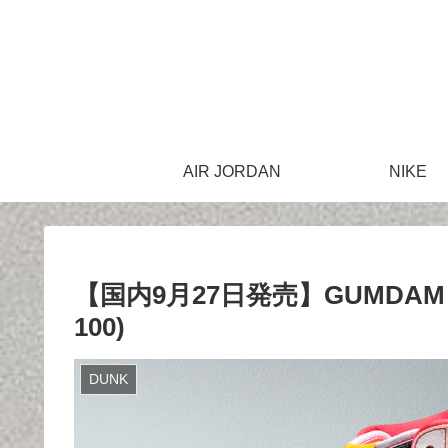
AIR JORDAN
NIKE
【国内9月27日発売】GUMDAM NIK
100)
DUNK