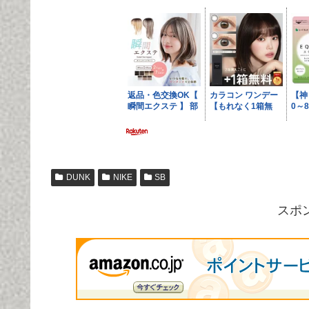
DUNK
NIKE
SB
スポ