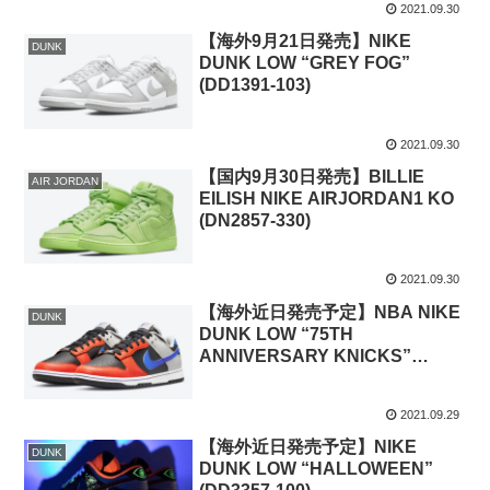
2021.09.30
【海外9月21日発売】NIKE
DUNK
DUNK LOW “GREY FOG”
(DD1391-103)
2021.09.30
【国内9月30日発売】BILLIE
AIR JORDAN
EILISH NIKE AIRJORDAN1 KO
(DN2857-330)
2021.09.30
【海外近日発売予定】NBA NIKE
DUNK
DUNK LOW “75TH
ANNIVERSARY KNICKS”
(DD3363-002)
2021.09.29
【海外近日発売予定】NIKE
DUNK
DUNK LOW “HALLOWEEN”