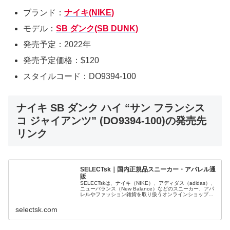
ブランド：
ナイキ(NIKE)
モデル：
SB ダンク(SB DUNK)
発売予定：2022年
発売予定価格：$120
スタイルコード：DO9394-100
ナイキ SB ダンク ハイ “サン フランシス
コ ジャイアンツ” (DO9394-100)の発売先
リンク
SELECTsk｜国内正規品スニーカー・アパレル通
販
SELECTskは、ナイキ（NIKE）、アディダス（adidas）、
ニューバランス（New Balance）などのスニーカー、アパ
レルやファッション雑貨を取り扱うオンラインショップで
す。 正規品・新品のみを厳選し、日本国内から迅速に発
送。
selectsk.com