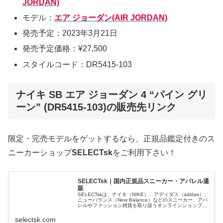
JORDAN)
モデル：
エア ジョーダン(AIR JORDAN)
発売予定：2023年3月21日
発売予定価格：¥27,500
スタイルコード：DR5415-103
ナイキ SB エア ジョーダン 4 “パイン グリ
ーン” (DR5415-103)の販売先リンク
限定・完売モデルをゲットするなら、正規品鑑定付きのス
ニーカーショップ
SELECTsk
をご利用下さい！
SELECTsk｜国内正規品スニーカー・アパレル通
販
SELECTskは、ナイキ（NIKE）、アディダス（adidas）、
ニューバランス（New Balance）などのスニーカー、アパ
レルやファッション雑貨を取り扱うオンラインショップで
す。 正規品・新品のみを厳選し、日本国内から迅速に発
送。
selectsk.com