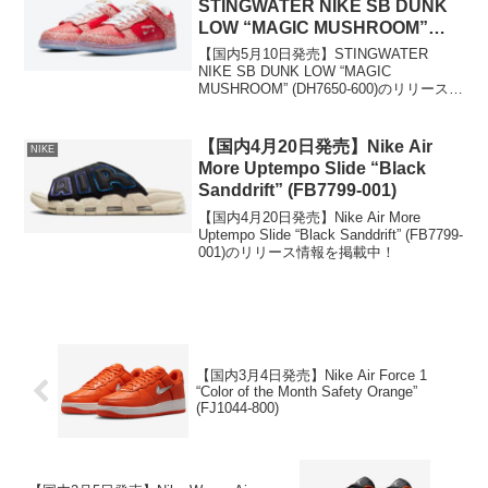
STINGWATER NIKE SB DUNK
LOW “MAGIC MUSHROOM”
(DH7650-600)
【国内5月10日発売】STINGWATER
NIKE SB DUNK LOW “MAGIC
MUSHROOM” (DH7650-600)のリリース情
報を掲載中！
【国内4月20日発売】Nike Air
NIKE
More Uptempo Slide “Black
Sanddrift” (FB7799-001)
【国内4月20日発売】Nike Air More
Uptempo Slide “Black Sanddrift” (FB7799-
001)のリリース情報を掲載中！
【国内3月4日発売】Nike Air Force 1
“Color of the Month Safety Orange”
(FJ1044-800)