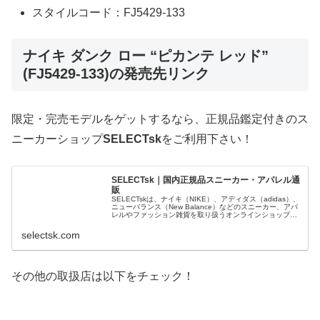
スタイルコード：FJ5429-133
ナイキ ダンク ロー “ピカンテ レッド”
(FJ5429-133)の発売先リンク
限定・完売モデルをゲットするなら、正規品鑑定付きのス
ニーカーショップ
SELECTsk
をご利用下さい！
SELECTsk｜国内正規品スニーカー・アパレル通
販
SELECTskは、ナイキ（NIKE）、アディダス（adidas）、
ニューバランス（New Balance）などのスニーカー、アパ
レルやファッション雑貨を取り扱うオンラインショップで
す。 正規品・新品のみを厳選し、日本国内から迅速に発
送。
selectsk.com
その他の取扱店は以下をチェック！