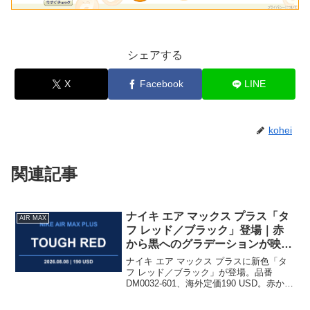
シェアする
X
Facebook
LINE
kohei
関連記事
ナイキ エア マックス プラス「タ
AIR MAX
フ レッド／ブラック」登場｜赤
から黒へのグラデーションが映え
るTN新色
ナイキ エア マックス プラスに新色「タ
フ レッド／ブラック」が登場。品番
DM0032-601、海外定価190 USD。赤から
黒へ沈むグラデーションが映えるTNの注
目カラーを紹介する。