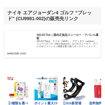
ナイキ エアジョーダン4 ゴルフ “ブレッ
ド” (CU9981-002)の販売先リンク
SELECTsk｜国内正規品スニーカー・アパレル通
販
SELECTskは、ナイキ（NIKE）、アディダス（adidas）、
ニューバランス（New Balance）などのスニーカー、アパ
レルやファッション雑貨を取り扱うオンラインショップで
す。 正規品・新品のみを厳選し、日本国内から迅速に発
送。
selectsk.com