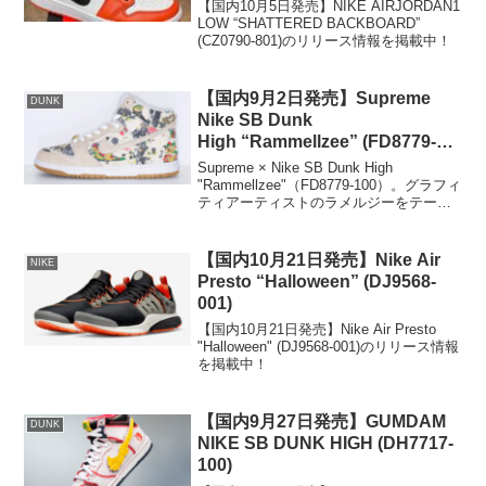
【国内10月5日発売】NIKE AIRJORDAN1
LOW “SHATTERED BACKBOARD”
(CZ0790-801)のリリース情報を掲載中！
【国内9月2日発売】Supreme
DUNK
Nike SB Dunk
High “Rammellzee” (FD8779-
100)
Supreme × Nike SB Dunk High
"Rammellzee"（FD8779-100）。グラフィ
ティアーティストのラメルジーをテーマ
にしたコラボダンク。発売日・価格・カ
ラー詳細・購入先の情報をまとめまし
た。
【国内10月21日発売】Nike Air
NIKE
Presto “Halloween” (DJ9568-
001)
【国内10月21日発売】Nike Air Presto
"Halloween" (DJ9568-001)のリリース情報
を掲載中！
【国内9月27日発売】GUMDAM
DUNK
NIKE SB DUNK HIGH (DH7717-
100)