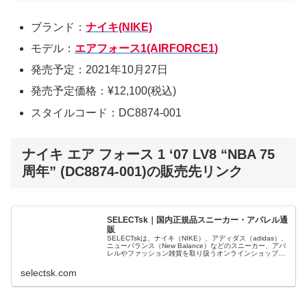
ブランド：
ナイキ(NIKE)
モデル：
エアフォース1(AIRFORCE1)
発売予定：2021年10月27日
発売予定価格：¥12,100(税込)
スタイルコード：DC8874-001
ナイキ エア フォース 1 ‘07 LV8 “NBA 75
周年” (DC8874-001)の販売先リンク
SELECTsk｜国内正規品スニーカー・アパレル通
販
SELECTskは、ナイキ（NIKE）、アディダス（adidas）、
ニューバランス（New Balance）などのスニーカー、アパ
レルやファッション雑貨を取り扱うオンラインショップで
す。 正規品・新品のみを厳選し、日本国内から迅速に発
送。
selectsk.com