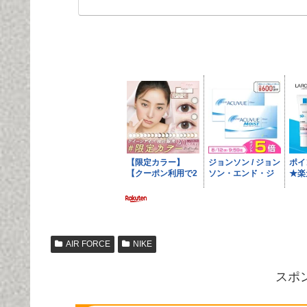
AIR FORCE
NIKE
スポ